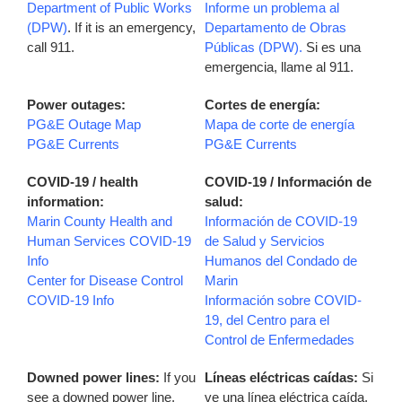
Department of Public Works
Informe un problema al
(DPW)
. If it is an emergency,
Departamento de Obras
call 911.
Públicas (DPW).
Si es una
emergencia, llame al 911.
Power outages:
Cortes de energía:
PG&E Outage Map
Mapa de corte de energía
PG&E Currents
PG&E Currents
COVID-19 / health
COVID-19 / Información de
information:
salud:
Marin County Health and
Información de COVID-19
Human Services COVID-19
de Salud y Servicios
Info
Humanos del Condado de
Center for Disease Control
Marin
COVID-19 Info
Información sobre COVID-
19, del Centro para el
Control de Enfermedades
Downed power lines:
If you
Líneas eléctricas caídas:
Si
see a downed power line,
ve una línea eléctrica caída,