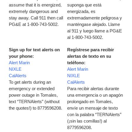
assume that it is energized,
suponga que está
extremely dangerous and
energizada, es
stay away. Call 911 then call
extremadamente peligrosa y
PG&E at 1-800-743-5002.
manténgase alejado. Llame
al 911 y luego llame a PG&E
al 1-800-743-5002.
Sign up for text alerts on
Regístrese para recibir
your phone:
alertas de texto en su
Alert Marin
teléfono:
NIXLE
Alert Marin
CalAlerts
NIXLE
To get alerts during an
CalAlerts
emergency or extended
Para recibir alertas durante
power outage in Tomales,
una emergencia o un apagón
text “TERNAlerts” (without
prolongado en Tomales,
the quotes!) to 8779596208.
envíe un mensaje de texto
con la palabra “TERNAlerts”
(¡sin las comillas!) al
8779596208.